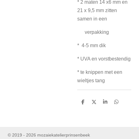
* 2 maten 14 x6 mm en
21 x 9,5 mm zitten
samen in een
verpakking
* 4-5 mm dik
* UVA en vorstbestendig
* te knippen met een
wieltjes tang
D
D
S
D
e
e
h
e
l
e
a
l
e
l
r
e
n
e
n
© 2019 - 2026 mozaiekatelierprinsenbeek