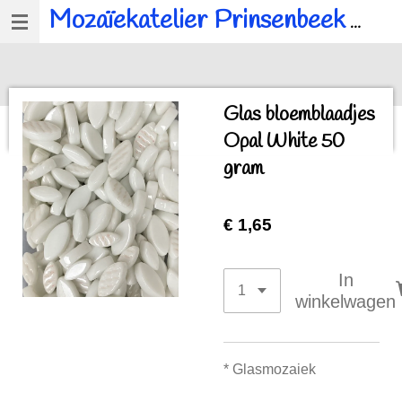
Mozaïekatelier Prinsenbeek
voor al u mozaïek, workshops en kinderfeestjes.
Ga
direct
naar
de
Glas bloemblaadjes
hoofdinhoud
Opal White 50
gram
€ 1,65
In
winkelwagen
* Glasmoza
iek