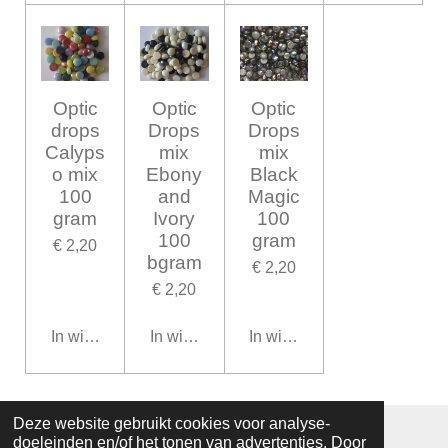
Optic
Optic
Optic
drops
Drops
Drops
Calyps
mix
mix
o mix
Ebony
Black
100
and
Magic
gram
Ivory
100
100
gram
€ 2,20
bgram
€ 2,20
€ 2,20
In winkelwagen
In winkelwagen
In winkelwagen
Deze website gebruikt cookies voor analyse-
© 2019 - 2026 mozaiekatelierprinsenbeek
doeleinden en/of het tonen van advertenties. Door