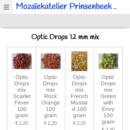
Mozaïekatelier Prinsenbeek
voor al u mozaïek, workshops en kinderfeestjes.
Ga
direct
naar
de
Optic Drops 12 mm mix
hoofdinhoud
Optic
Optic
Optic
Optic
Drops
Drops
Drops
Drops
mix
mix
mix
mix
Scarlet
Rock
French
Green
Fever
Orange
Mustar
with
100
100
d 100
Envy
gram
gram
gram
100
gram
€ 2,20
€ 2,20
€ 2,20
€ 2,20