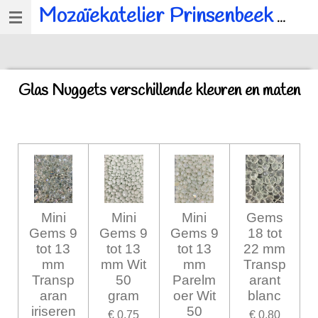
Mozaïekatelier Prinsenbeek
voor al u mozaïek, workshops en kinderfeestjes.
Ga
direct
naar
de
Glas Nuggets verschillende kleuren en maten
hoofdinhoud
Mini
Mini
Mini
Gems
Gems 9
Gems 9
Gems 9
18 tot
tot 13
tot 13
tot 13
22 mm
mm
mm Wit
mm
Transp
Transp
50
Parelm
arant
aran
gram
oer Wit
blanc
iriseren
50
€ 0,75
€ 0,80