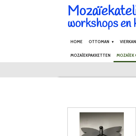
Mozaïekatel
Ga
direct
workshops en k
naar
de
hoofdinhoud
HOME
OTTOMAN
VIERKA
MOZAÏEKPAKKETTEN
MOZAÏEK