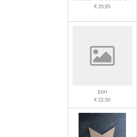
€ 20,95
zon
€ 22,50