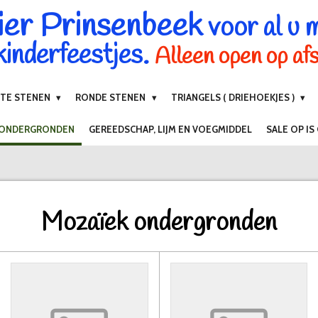
ier Prinsenbeek
voor al u 
inderfeestjes.
Alleen open op af
NTE STENEN
RONDE STENEN
TRIANGELS ( DRIEHOEKJES )
 ONDERGRONDEN
GEREEDSCHAP, LIJM EN VOEGMIDDEL
SALE OP IS
Mozaïek ondergronden