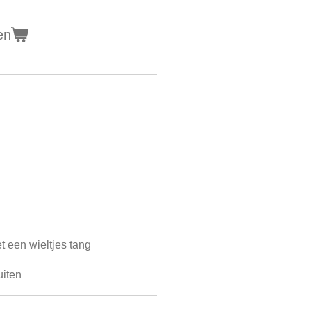
en
t een wieltjes tang
uiten