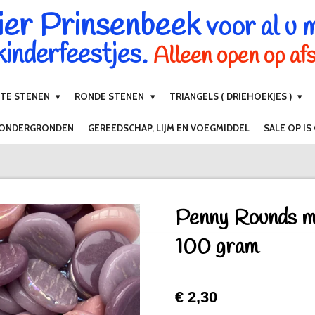
ier Prinsenbeek
voor al u 
inderfeestjes.
Alleen open op af
NTE STENEN
RONDE STENEN
TRIANGELS ( DRIEHOEKJES )
 ONDERGRONDEN
GEREEDSCHAP, LIJM EN VOEGMIDDEL
SALE OP IS
Penny Rounds mi
100 gram
€ 2,30