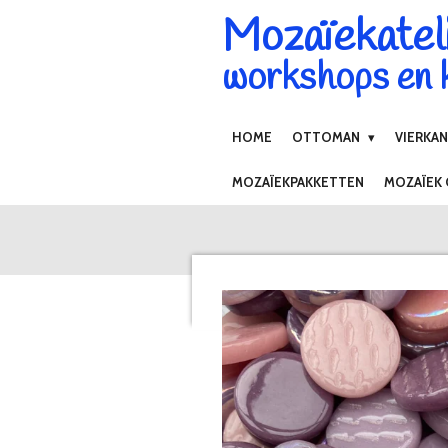
Mozaïekatel
Ga
direct
workshops en k
naar
de
hoofdinhoud
HOME
OTTOMAN
VIERKA
MOZAÏEKPAKKETTEN
MOZAÏEK