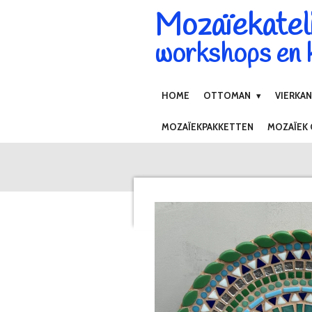
Mozaïekatel
Ga
direct
workshops en k
naar
de
hoofdinhoud
HOME
OTTOMAN
VIERKA
MOZAÏEKPAKKETTEN
MOZAÏEK