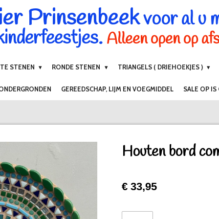
ier Prinsenbeek
voor al u 
inderfeestjes.
Alleen open op af
NTE STENEN
RONDE STENEN
TRIANGELS ( DRIEHOEKJES )
 ONDERGRONDEN
GEREEDSCHAP, LIJM EN VOEGMIDDEL
SALE OP IS
Houten bord com
€ 33,95