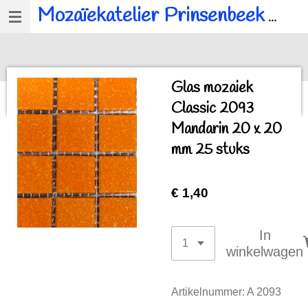
Mozaïekatelier Prinsenbeek
voor al u mozaïek, workshops en kinderfeestjes.
Ga
direct
naar
de
Glas mozaiek
hoofdinhoud
Classic 2093
Mandarin 20 x 20
mm 25 stuks
€ 1,40
In
winkelwagen
Artikelnummer:
A 2093