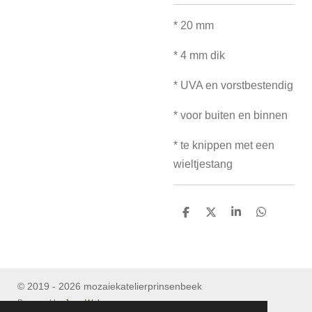
* 20 mm
* 4 mm dik
* UVA en vorstbestendig
* voor buiten en binnen
* te knippen met een
wieltjestang
D
D
S
D
e
e
h
e
l
e
a
l
e
l
r
e
n
e
n
© 2019 - 2026 mozaiekatelierprinsenbeek
Powered by
JouwWeb