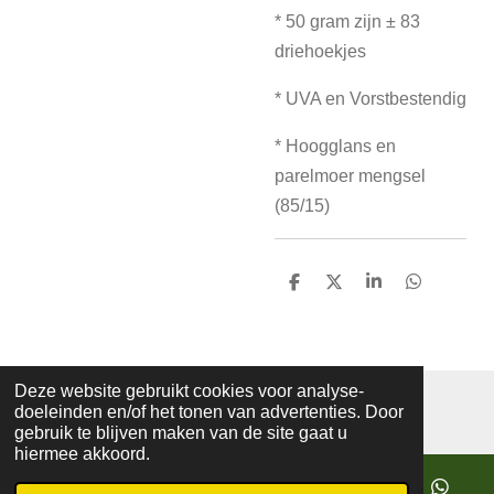
* 50 gram zijn ± 83
driehoekjes
* UVA en Vorstbestendig
* Hoogglans en
parelmoer mengsel
(85/15)
D
D
S
D
e
e
h
e
l
e
a
l
e
l
r
e
n
e
n
Deze website gebruikt cookies voor analyse-
© 2019 - 2026 mozaiekatelierprinsenbeek
doeleinden en/of het tonen van advertenties. Door
Powered by
JouwWeb
gebruik te blijven maken van de site gaat u
hiermee akkoord.