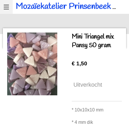
Mozaïekatelier Prinsenbeek
voor al u mozaïek, workshops en kinderfeestjes.
Ga
direct
naar
de
Mini Triangel mix
hoofdinhoud
Pansy 50 gram
€ 1,50
Uitverkocht
* 10x10x10 mm
* 4 mm dik