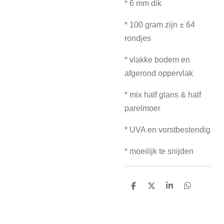
* 6 mm dik
* 100 gram zijn ± 64
rondjes
* vlakke bodem en
afgerond oppervlak
* mix half glans & half
parelmoer
* UVA en vorstbestendig
* moeilijk te snijden
D
D
S
D
e
e
h
e
l
e
a
l
e
l
r
e
n
e
n