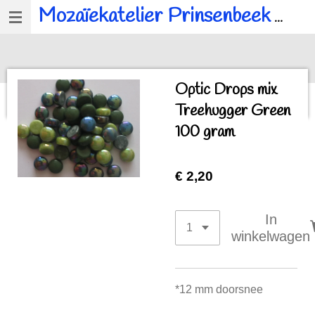
Mozaïekatelier Prinsenbeek
voor al u mozaïek, workshops en kinderfeestjes.
Ga
direct
naar
de
Optic Drops mix
hoofdinhoud
Treehugger Green
100 gram
€ 2,20
In
winkelwagen
*12 mm doorsnee