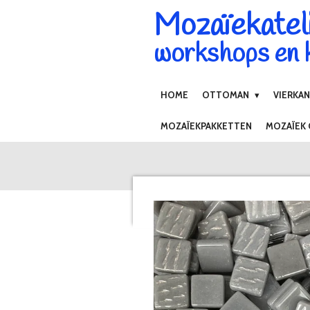
Mozaïekatel
Ga
direct
workshops en k
naar
de
hoofdinhoud
HOME
OTTOMAN
VIERKA
MOZAÏEKPAKKETTEN
MOZAÏEK