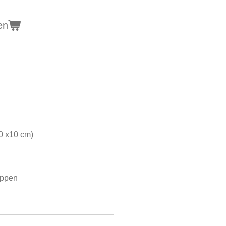
en
10 x10 cm)
ippen