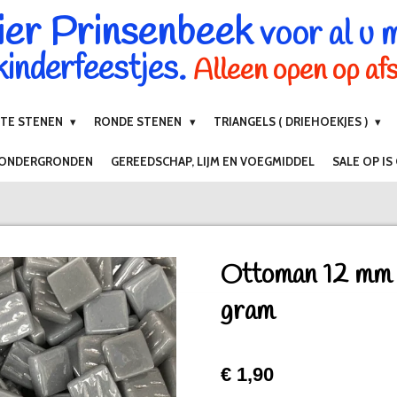
ier Prinsenbeek
voor al u 
inderfeestjes.
Alleen open op af
NTE STENEN
RONDE STENEN
TRIANGELS ( DRIEHOEKJES )
 ONDERGRONDEN
GEREEDSCHAP, LIJM EN VOEGMIDDEL
SALE OP IS
Ottoman 12 mm 
gram
€ 1,90