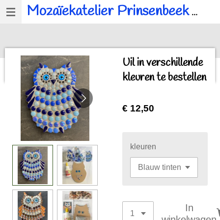
Mozaïekatelier Prinsenbeek
voor al u mozaïek, workshops en kinderfeestjes.
Ga
direct
naar
de
Uil in verschillende
hoofdinhoud
kleuren te bestellen
€ 12,50
kleuren
In
winkelwagen