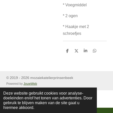
* Voegmiddel
* 2 ogen
* Haakje met 2
schroefjes
D
D
S
D
e
e
h
e
l
e
a
l
e
l
r
e
n
e
n
© 2019 - 2026 mozaiekatelierprinsenbeek
Powered by
JouwWeb
Deze website gebruikt cookies voor analyse-
doeleinden en/of het tonen van advertenties. Door
gebruik te blijven maken van de site gaat u
hiermee akkoord.