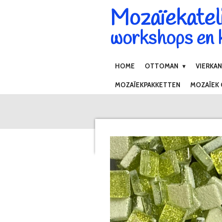
Mozaïekatel
Ga
direct
workshops en k
naar
de
hoofdinhoud
HOME
OTTOMAN
VIERKA
MOZAÏEKPAKKETTEN
MOZAÏEK