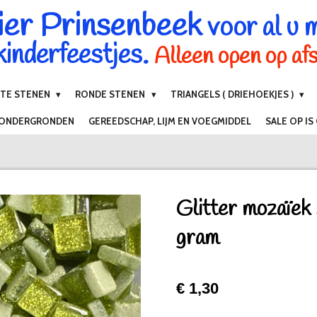
ier Prinsenbeek
voor al u 
inderfeestjes.
Alleen open op af
NTE STENEN
RONDE STENEN
TRIANGELS ( DRIEHOEKJES )
 ONDERGRONDEN
GEREEDSCHAP, LIJM EN VOEGMIDDEL
SALE OP IS
Glitter mozaïek
gram
€ 1,30