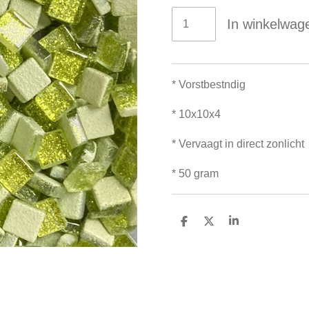
In winkelwag
* Vorstbestndig
* 10x10x4
* Vervaagt in direct zonlicht
* 50 gram
D
D
S
e
e
h
l
e
a
e
l
r
n
e