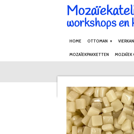
Mozaïekatel
Ga
direct
workshops en k
naar
de
hoofdinhoud
HOME
OTTOMAN
VIERKA
MOZAÏEKPAKKETTEN
MOZAÏEK