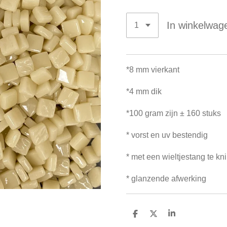
In winkelwag
*8 mm vierkant
*4 mm dik
*100 gram zijn ± 160 stuks
* vorst en uv bestendig
* met een wieltjestang te kn
* glanzende afwerking
D
D
S
e
e
h