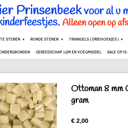
ier Prinsenbeek
voor al u 
inderfeestjes.
Alleen open op af
NTE STENEN
RONDE STENEN
TRIANGELS ( DRIEHOEKJES )
 ONDERGRONDEN
GEREEDSCHAP, LIJM EN VOEGMIDDEL
SALE OP IS
Ottoman 8 mm 
gram
€ 2,00