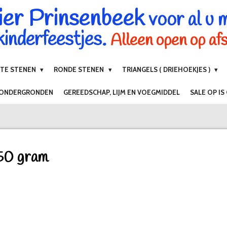
ier Prinsenbeek
voor al u 
inderfeestjes.
Alleen open op af
NTE STENEN
RONDE STENEN
TRIANGELS ( DRIEHOEKJES )
 ONDERGRONDEN
GEREEDSCHAP, LIJM EN VOEGMIDDEL
SALE OP IS
 50 gram