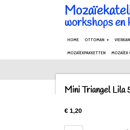
Mozaïekatel
Ga
direct
workshops en k
naar
de
hoofdinhoud
HOME
OTTOMAN
VIERKA
MOZAÏEKPAKKETTEN
MOZAÏEK
Mini Triangel Lila
€ 1,20