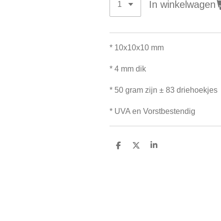
In winkelwagen
* 10x10x10 mm
* 4 mm dik
* 50 gram zijn ± 83 driehoekjes
* UVA en Vorstbestendig
D
D
S
e
e
h
l
e
a
e
l
r
n
e