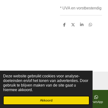
* UVA en vorstbestendig
D
D
S
D
e
e
h
e
l
e
a
l
e
l
r
e
n
e
n
Deze website gebruikt cookies voor analyse-
© 2019 - 2026 mozaiekatelierprinsenbeek
doeleinden en/of het tonen van advertenties. Door
Powered by
JouwWeb
gebruik te blijven maken van de site gaat u
hiermee akkoord.
Akkoord
E-mailadres
Telefoonnummer
Kaart
Facebook
WhatsApp