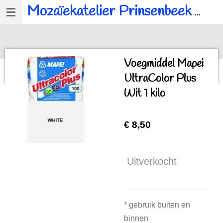
Mozaïekatelier Prinsenbeek
voor al u mozaïek, workshops en kinderfeestjes.
Ga
direct
naar
de
Voegmiddel Mapei
hoofdinhoud
UltraColor Plus
Wit 1 kilo
€ 8,50
Uitverkocht
* gebruik buiten en
binnen