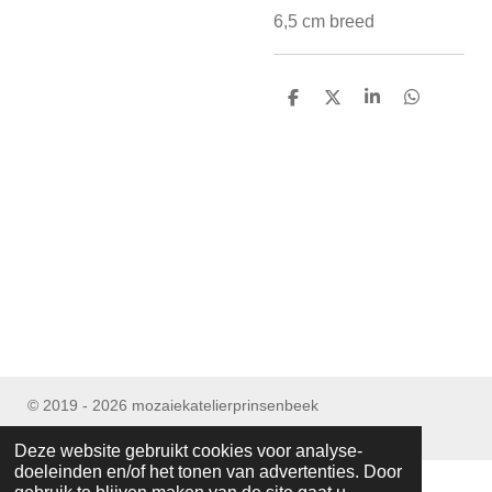
6,5 cm breed
D
D
S
D
e
e
h
e
l
e
a
l
e
l
r
e
n
e
n
© 2019 - 2026 mozaiekatelierprinsenbeek
Powered by
JouwWeb
Deze website gebruikt cookies voor analyse-
doeleinden en/of het tonen van advertenties. Door