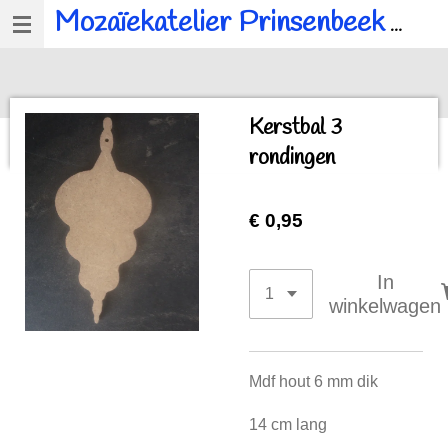
Mozaïekatelier Prinsenbeek
voor al u mozaïek, workshops en kinderfeestjes.
Ga
direct
naar
de
Kerstbal 3
hoofdinhoud
rondingen
€ 0,95
In
winkelwagen
Mdf hout 6 mm dik
14 cm lang