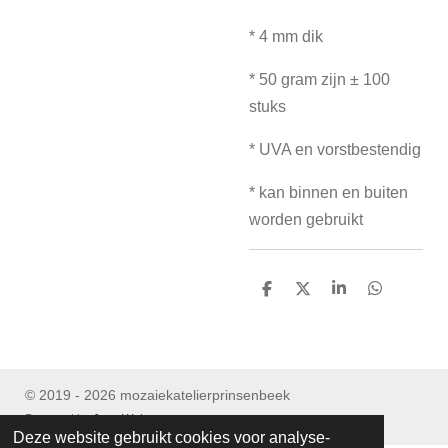
* 4 mm dik
* 50 gram zijn ± 100
stuks
* UVA en vorstbestendig
* kan binnen en buiten
worden gebruikt
D
D
S
D
e
e
h
e
l
e
a
l
e
l
r
e
n
e
n
© 2019 - 2026 mozaiekatelierprinsenbeek
Powered by
JouwWeb
Deze website gebruikt cookies voor analyse-