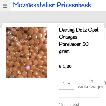
Mozaïekatelier Prinsenbeek
voor al u mozaïek, workshops en kinderfeestjes.
Ga
direct
naar
de
Darling Dotz Opal
hoofdinhoud
Oranges
Parelmoer 50
gram
€ 1,30
In
winkelwagen
* 8 mm rond