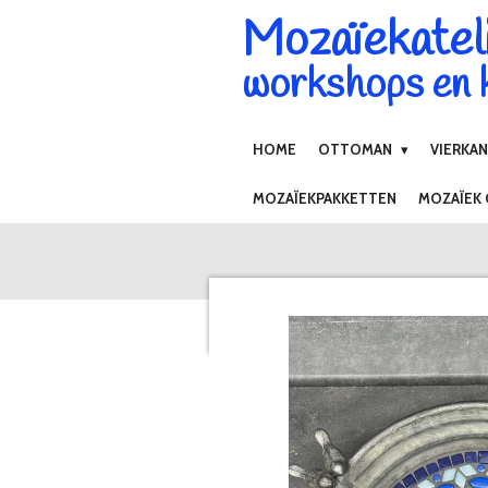
Mozaïekatel
Ga
direct
workshops en k
naar
de
hoofdinhoud
HOME
OTTOMAN
VIERKA
MOZAÏEKPAKKETTEN
MOZAÏEK