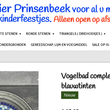
ier Prinsenbeek
voor al u 
inderfeestjes.
Alleen open op af
NTE STENEN
RONDE STENEN
TRIANGELS ( DRIEHOEKJES )
 ONDERGRONDEN
GEREEDSCHAP, LIJM EN VOEGMIDDEL
SALE OP IS
Vogelbad comple
blauwtinten
Nieuw