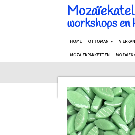
Mozaïekatel
Ga
direct
workshops en k
naar
de
hoofdinhoud
HOME
OTTOMAN
VIERKA
MOZAÏEKPAKKETTEN
MOZAÏEK