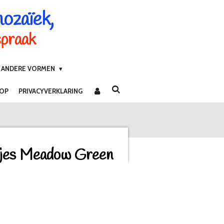
mozaïek,
spraak
ANDERE VORMEN
 OP
PRIVACYVERKLARING
djes Meadow Green