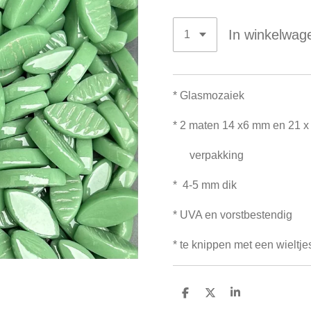
In winkelwag
* Glasmoza
iek
* 2 maten 14 x6 mm en 21 x
verpakking
* 4-5 mm dik
* UVA en vorstbestendig
* te knippen met een wieltje
D
D
S
e
e
h