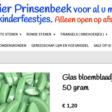
ier Prinsenbeek
voor al u 
inderfeestjes.
Alleen open op af
NTE STENEN
RONDE STENEN
TRIANGELS ( DRIEHOEKJES )
 ONDERGRONDEN
GEREEDSCHAP, LIJM EN VOEGMIDDEL
SALE OP IS
Glas bloemblaa
50 gram
€ 1,20