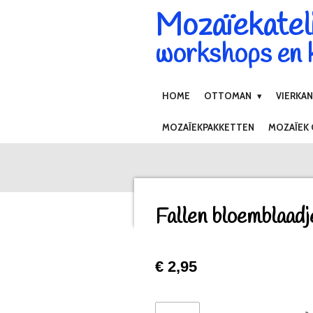
Mozaïekatel
Ga
direct
workshops en k
naar
de
hoofdinhoud
HOME
OTTOMAN
VIERKA
MOZAÏEKPAKKETTEN
MOZAÏEK
Fallen bloemblaadj
€ 2,95