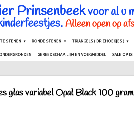
ier Prinsenbeek
voor al u 
inderfeestjes.
Alleen open op af
NTE STENEN
RONDE STENEN
TRIANGELS ( DRIEHOEKJES )
 ONDERGRONDEN
GEREEDSCHAP, LIJM EN VOEGMIDDEL
SALE OP IS
es glas variabel Opal Black 100 gram