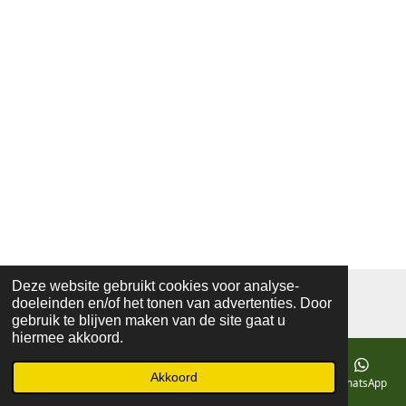
Deze website gebruikt cookies voor analyse-
© 2019 - 2026 mozaiekatelierprinsenbeek
doeleinden en/of het tonen van advertenties. Door
Powered by
JouwWeb
gebruik te blijven maken van de site gaat u
hiermee akkoord.
Akkoord
E-mailadres
Telefoonnummer
Kaart
Facebook
WhatsApp