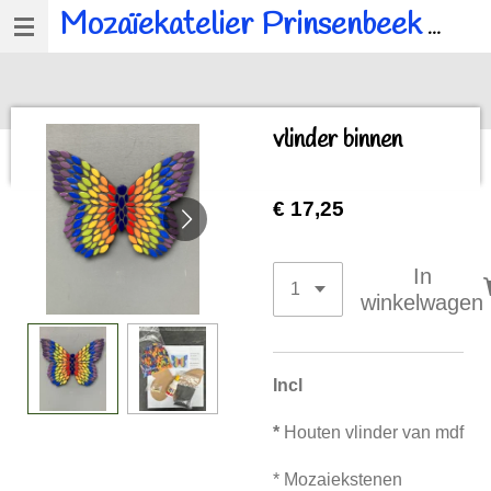
Mozaïekatelier Prinsenbeek
voor al u mozaïek, workshops en kinderfeestjes.
Ga
direct
naar
de
vlinder binnen
hoofdinhoud
€ 17,25
In
winkelwagen
Incl
*
Houten vlinder van mdf
* Mozaiekstenen