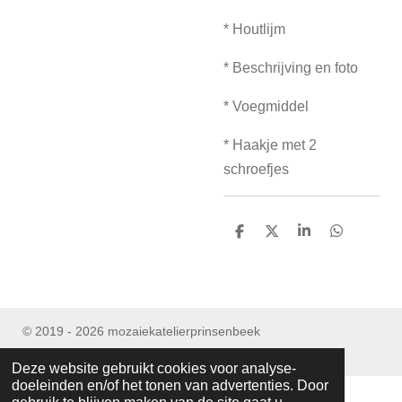
* Houtlijm
* Beschrijving en foto
* Voegmiddel
* Haakje met 2
schroefjes
D
D
S
D
e
e
h
e
l
e
a
l
e
l
r
e
n
e
n
© 2019 - 2026 mozaiekatelierprinsenbeek
Powered by
JouwWeb
Deze website gebruikt cookies voor analyse-
doeleinden en/of het tonen van advertenties. Door