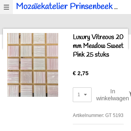
Mozaïekatelier Prinsenbeek
voor al u mozaïek, workshops en kinderfeestjes.
Ga
direct
naar
de
Luxury Vitreous 20
hoofdinhoud
mm Meadow Sweet
Pink 25 stuks
€ 2,75
In
winkelwagen
Artikelnummer:
GT 5193