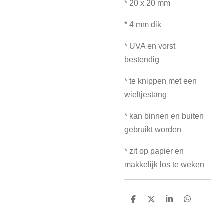
* 20 x 20 mm
* 4 mm dik
* UVA en vorst
bestendig
* te knippen met een
wieltjestang
* kan binnen en buiten
gebruikt worden
* zit op papier en
makkelijk los te weken
D
D
S
D
e
e
h
e
l
e
a
l