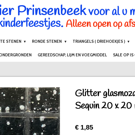
ier Prinsenbeek
voor al u 
inderfeestjes.
Alleen open op af
NTE STENEN
RONDE STENEN
TRIANGELS ( DRIEHOEKJES )
 ONDERGRONDEN
GEREEDSCHAP, LIJM EN VOEGMIDDEL
SALE OP IS
Glitter glasmoz
Sequin 20 x 20
€ 1,85