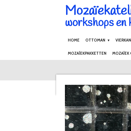
Mozaïekatel
Ga
direct
workshops en k
naar
de
hoofdinhoud
HOME
OTTOMAN
VIERKA
MOZAÏEKPAKKETTEN
MOZAÏEK