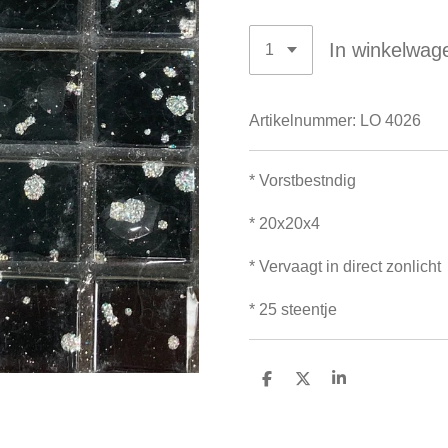
In winkelwag
Artikelnummer:
LO 4026
* Vorstbestndig
* 20x20x4
* Vervaagt in direct zonlicht
* 25 steentje
D
D
S
e
e
h
l
e
a
e
l
r