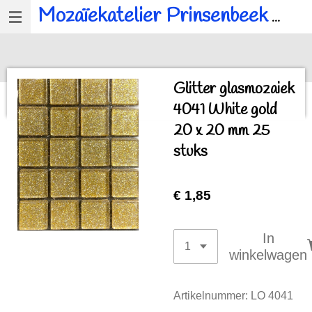
Mozaïekatelier Prinsenbeek
voor al u mozaïek, workshops en kinderfeestjes.
Ga
direct
naar
de
Glitter glasmozaiek
hoofdinhoud
4041 White gold
20 x 20 mm 25
stuks
€ 1,85
In
winkelwagen
Artikelnummer:
LO 4041