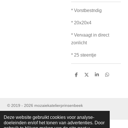
* Vorstbestndig
* 20x20x4
* Vervaagt in direct
zonlicht
* 25 steentje
D
D
S
D
e
e
h
e
l
e
a
l
e
l
r
e
n
e
n
© 2019 - 2026 mozaiekatelierprinsenbeek
Powered by
JouwWeb
Deze website gebruikt cookies voor analyse-
doeleinden en/of het tonen van advertenties. Door