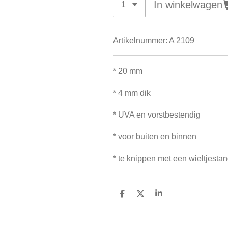
In winkelwagen
Artikelnummer:
A 2109
* 20 mm
* 4 mm dik
* UVA en vorstbestendig
* voor buiten en binnen
* te knippen met een wieltjesta
D
D
S
e
e
h
l
e
a
e
l
r