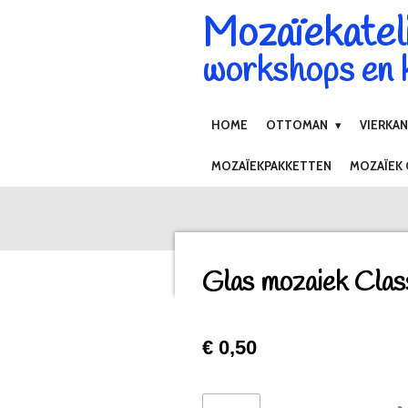
Mozaïekatel
Ga
direct
workshops en k
naar
de
hoofdinhoud
HOME
OTTOMAN
VIERKA
MOZAÏEKPAKKETTEN
MOZAÏEK
Glas mozaiek Clas
€ 0,50