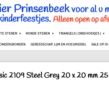
ier Prinsenbeek
voor al u 
inderfeestjes.
Alleen open op af
NTE STENEN
RONDE STENEN
TRIANGELS ( DRIEHOEKJES )
 ONDERGRONDEN
GEREEDSCHAP, LIJM EN VOEGMIDDEL
SALE OP IS
sic 2109 Steel Grey 20 x 20 mm 25