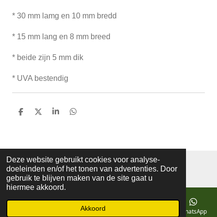
* 30 mm lamg en 10 mm bredd
* 15 mm lang en 8 mm breed
* beide zijn 5 mm dik
* UVA bestendig
D
D
S
D
e
e
h
e
l
e
a
l
e
l
r
e
n
e
n
Deze website gebruikt cookies voor analyse-
© 2019 - 2026 mozaiekatelierprinsenbeek
doeleinden en/of het tonen van advertenties. Door
Powered by
JouwWeb
gebruik te blijven maken van de site gaat u
hiermee akkoord.
Akkoord
E-mailadres
Telefoonnummer
Kaart
Facebook
WhatsApp