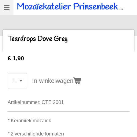
Mozaïekatelier Prinsenbeek
voor al u mozaïek, workshops en kinderfeestjes.
Ga
direct
naar
de
Teardrops Dove Grey
hoofdinhoud
€ 1,90
In winkelwagen
Artikelnummer:
CTE 2001
* Keramiek
mozaïek
* 2 verschillende formaten