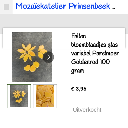
Mozaïekatelier Prinsenbeek
voor al u mozaïek, workshops en kinderfeestjes.
Ga
direct
naar
de
Fallen
hoofdinhoud
bloemblaadjes glas
variabel Parelmoer
Goldenrod 100
gram
€ 3,95
Uitverkocht