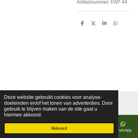
Artikelnummer:
FAP 44
D
D
S
D
e
e
h
e
l
e
a
l
e
l
r
e
n
e
n
Deze website gebruikt cookies voor analyse-
© 2019 - 2026 mozaiekatelierprinsenbeek
doeleinden en/of het tonen van advertenties. Door
Powered by
JouwWeb
gebruik te blijven maken van de site gaat u
hiermee akkoord.
Akkoord
E-mailadres
Telefoonnummer
Kaart
Facebook
WhatsApp