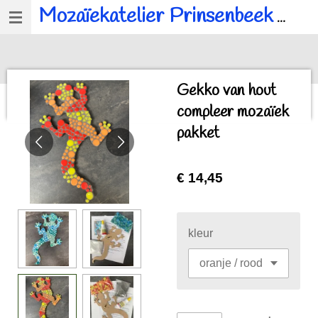
Mozaïekatelier Prinsenbeek
voor al u mozaïek, workshops en kinderfeestjes.
Ga
direct
naar
de
Gekko van hout
hoofdinhoud
compleer mozaïek
pakket
€ 14,45
kleur