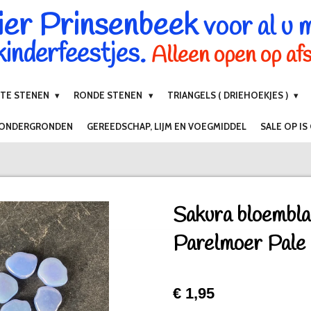
ier Prinsenbeek
voor al u 
inderfeestjes.
Alleen open op af
NTE STENEN
RONDE STENEN
TRIANGELS ( DRIEHOEKJES )
 ONDERGRONDEN
GEREEDSCHAP, LIJM EN VOEGMIDDEL
SALE OP IS
Sakura bloemblaa
Parelmoer Pale
€ 1,95