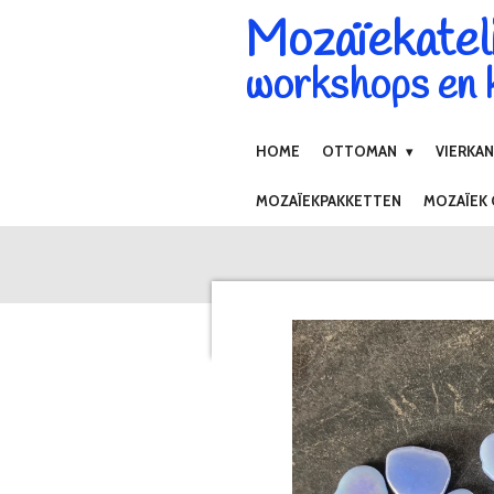
Mozaïekatel
Ga
direct
workshops en k
naar
de
hoofdinhoud
HOME
OTTOMAN
VIERKA
MOZAÏEKPAKKETTEN
MOZAÏEK