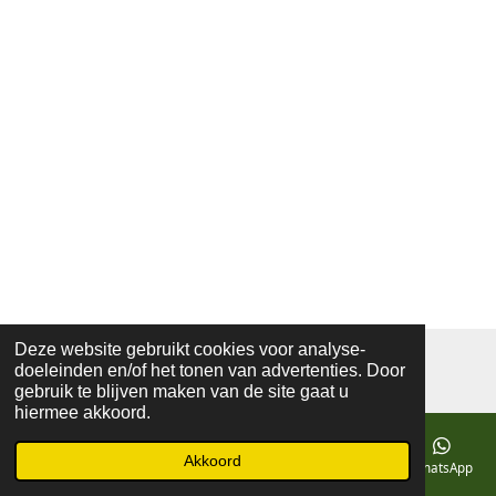
Deze website gebruikt cookies voor analyse-
© 2019 - 2026 mozaiekatelierprinsenbeek
doeleinden en/of het tonen van advertenties. Door
Powered by
JouwWeb
gebruik te blijven maken van de site gaat u
hiermee akkoord.
Akkoord
E-mailadres
Telefoonnummer
Kaart
Facebook
WhatsApp