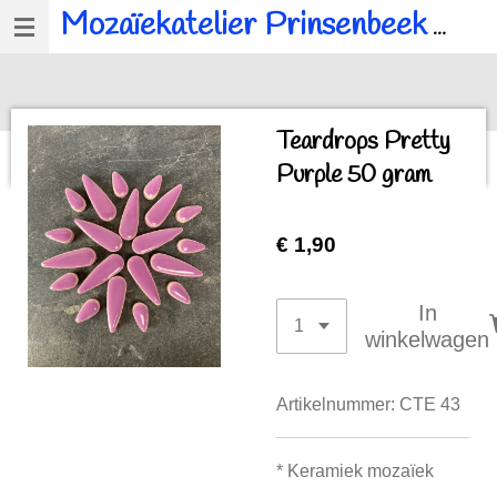
Mozaïekatelier Prinsenbeek
voor al u mozaïek, workshops en kinderfeestjes.
Ga
direct
naar
de
Teardrops Pretty
hoofdinhoud
Purple 50 gram
€ 1,90
In
winkelwagen
Artikelnummer:
CTE 43
* Keramiek
mozaïek