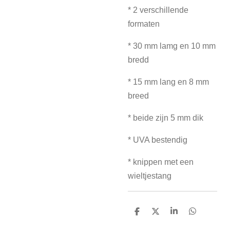
* 2 verschillende
formaten
* 30 mm lamg en 10 mm
bredd
* 15 mm lang en 8 mm
breed
* beide zijn 5 mm dik
* UVA bestendig
* knippen met een
wieltjestang
D
D
S
D
e
e
h
e