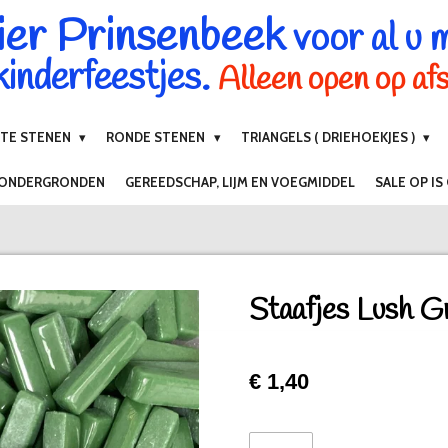
ier Prinsenbeek
voor al u 
inderfeestjes.
Alleen open op af
NTE STENEN
RONDE STENEN
TRIANGELS ( DRIEHOEKJES )
 ONDERGRONDEN
GEREEDSCHAP, LIJM EN VOEGMIDDEL
SALE OP IS
Staafjes Lush G
€ 1,40