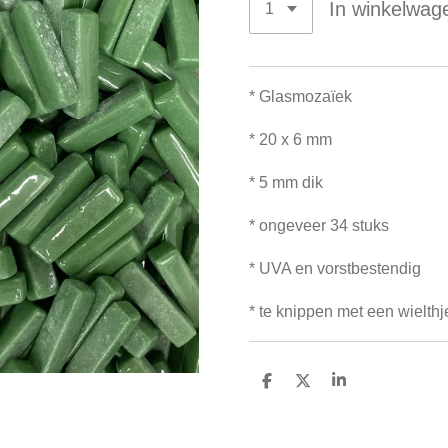
In winkelwag
* Glasmozaïek
* 20 x 6 mm
* 5 mm dik
* ongeveer 34 stuks
* UVA en vorstbestendig
* te knippen met een wielth
D
D
S
e
e
h
l
e
a
e
l
r