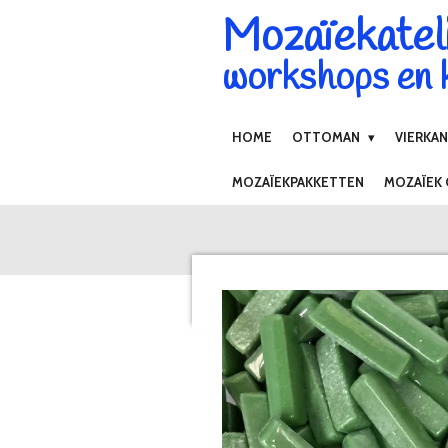
Mozaïekatel
Ga
direct
workshops en k
naar
de
hoofdinhoud
HOME
OTTOMAN
VIERKA
MOZAÏEKPAKKETTEN
MOZAÏEK