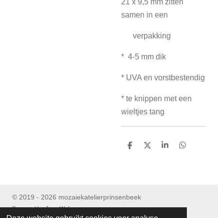
21 x 9,5 mm zitten
samen in een
verpakking
* 4-5 mm dik
* UVA en vorstbestendig
* te knippen met een
wieltjes tang
D
D
S
D
e
e
h
e
l
e
a
l
e
l
r
e
n
e
n
© 2019 - 2026 mozaiekatelierprinsenbeek
Powered by
JouwWeb