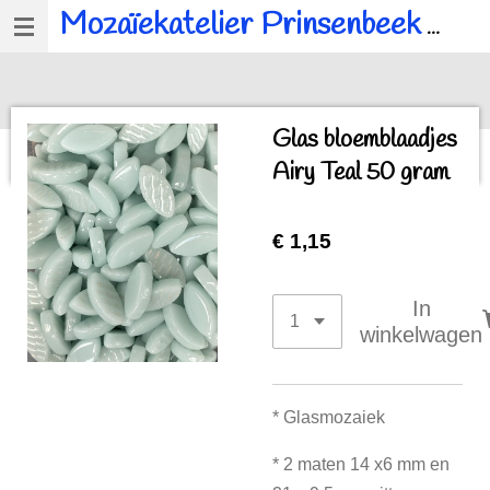
Mozaïekatelier Prinsenbeek
voor al u mozaïek, workshops en kinderfeestjes.
Ga
direct
naar
de
Glas bloemblaadjes
hoofdinhoud
Airy Teal 50 gram
€ 1,15
In
winkelwagen
* Glasmoza
iek
* 2 maten 14 x6 mm en