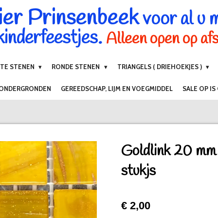
ier Prinsenbeek
voor al u 
inderfeestjes.
Alleen open op af
NTE STENEN
RONDE STENEN
TRIANGELS ( DRIEHOEKJES )
 ONDERGRONDEN
GEREEDSCHAP, LIJM EN VOEGMIDDEL
SALE OP IS
Goldlink 20 mm
stukjs
€ 2,00