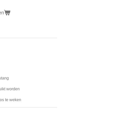
en
stang
uikt worden
 los te weken