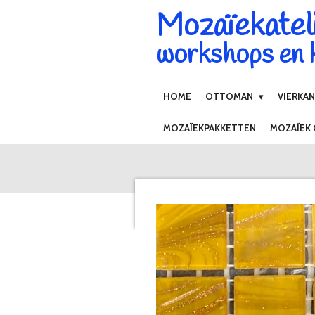
Mozaïekatel
Ga
direct
workshops en k
naar
de
hoofdinhoud
HOME
OTTOMAN
VIERKA
MOZAÏEKPAKKETTEN
MOZAÏEK