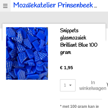
Mozaïekatelier Prinsenbeek
voor al u mozaïek, workshops en kinderfeestjes.
Ga
direct
naar
de
Snippets
hoofdinhoud
glasmozaiek
Brilliant Blue 100
gram
€ 1,95
In
winkelwagen
* met 100 gram kan je