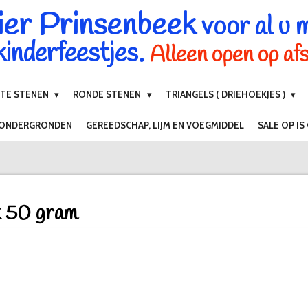
ier Prinsenbeek
voor al u 
inderfeestjes.
Alleen open op af
NTE STENEN
RONDE STENEN
TRIANGELS ( DRIEHOEKJES )
 ONDERGRONDEN
GEREEDSCHAP, LIJM EN VOEGMIDDEL
SALE OP IS
k 50 gram