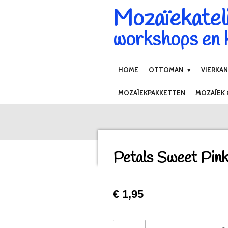
Mozaïekatel
Ga
direct
workshops en k
naar
de
hoofdinhoud
HOME
OTTOMAN
VIERKA
MOZAÏEKPAKKETTEN
MOZAÏEK
Petals Sweet Pin
€ 1,95