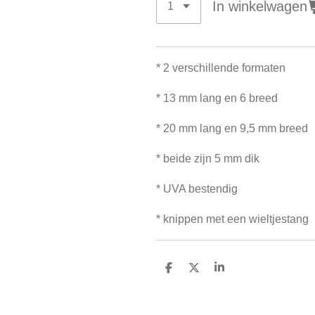
In winkelwagen
* 2 verschillende formaten
* 13 mm lang en 6 breed
* 20 mm lang en 9,5 mm breed
* beide zijn 5 mm dik
* UVA bestendig
* knippen met een wieltjestang
D
D
S
e
e
h
l
e
a
e
l
r