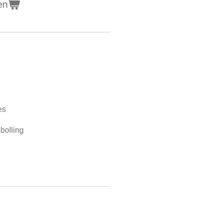
en
es
 bolling