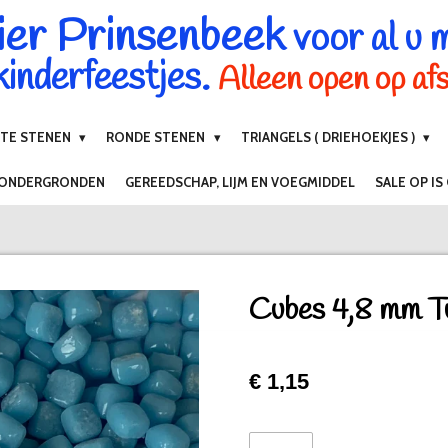
ier Prinsenbeek
voor al u 
inderfeestjes.
Alleen open op af
NTE STENEN
RONDE STENEN
TRIANGELS ( DRIEHOEKJES )
 ONDERGRONDEN
GEREEDSCHAP, LIJM EN VOEGMIDDEL
SALE OP IS
Cubes 4,8 mm T
€ 1,15