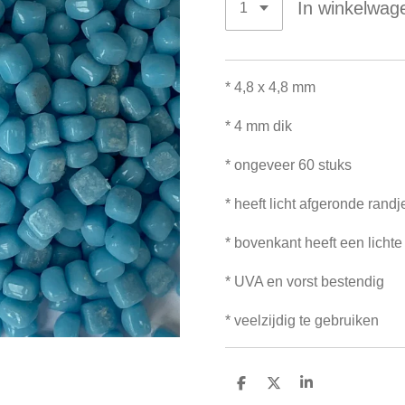
In winkelwag
* 4,8 x 4,8 mm
* 4 mm dik
* ongeveer 60 stuks
* heeft licht afgeronde randj
* bovenkant heeft een lichte
* UVA en vorst bestendig
* veelzijdig te gebruiken
D
D
S
e
e
h