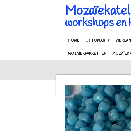
Mozaïekatel
Ga
direct
workshops en k
naar
de
hoofdinhoud
HOME
OTTOMAN
VIERKA
MOZAÏEKPAKKETTEN
MOZAÏEK