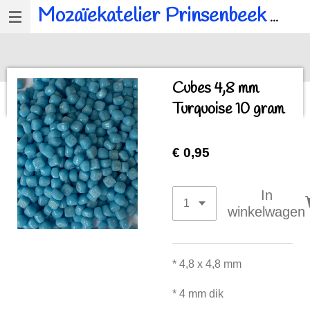
Mozaïekatelier Prinsenbeek
voor al u mozaïek, workshops en kinderfeestjes.
Ga
direct
naar
de
Cubes 4,8 mm
hoofdinhoud
Turquoise 10 gram
€ 0,95
In
winkelwagen
* 4,8 x 4,8 mm
* 4 mm dik