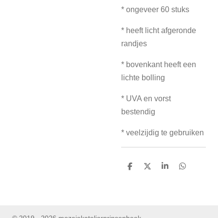
* ongeveer 60 stuks
* heeft licht afgeronde
randjes
* bovenkant heeft een
lichte bolling
* UVA en vorst
bestendig
* veelzijdig te gebruiken
D
D
S
D
e
e
h
e
l
e
a
l
e
l
r
e
n
e
n