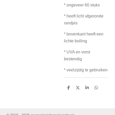
* ongeveer 60 stuks
* heeft licht afgeronde
randjes
* bovenkant heeft een
lichte bolling
* UVA en vorst
bestendig
* veelzijdig te gebruiken
D
D
S
D
e
e
h
e
l
e
a
l
e
l
r
e
n
e
n