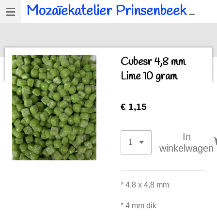
Mozaïekatelier Prinsenbeek
voor al u mozaïek, workshops en kinderfeestjes.
Ga
direct
naar
de
Cubesr 4,8 mm
hoofdinhoud
Lime 10 gram
€ 1,15
In
winkelwagen
* 4,8 x 4,8 mm
* 4 mm dik